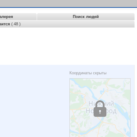
алерея
Поиск людей
вится
( 48 )
Координаты скрыты