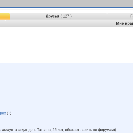
Друзья
( 127 )
Г
Мне нра
орах
(1)
с аккаунта сидит дочь Татьяна, 25 лет, обожает лазить по форумам))