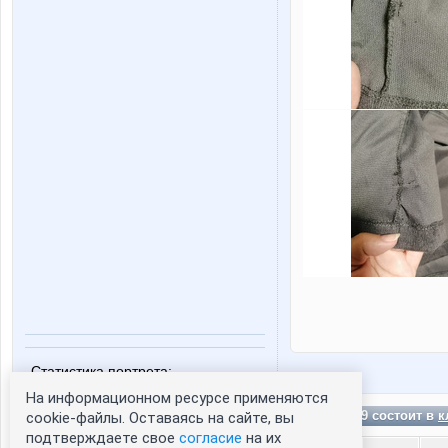
Статистика портрета:
На информационном ресурсе применяются
сейчас просматривают портрет - 0
Malina59 состоит в
к
cookie-файлы. Оставаясь на сайте, вы
зарегистрированные пользователи
посетившие портрет за 7 дней - 0
подтверждаете свое
согласие
на их