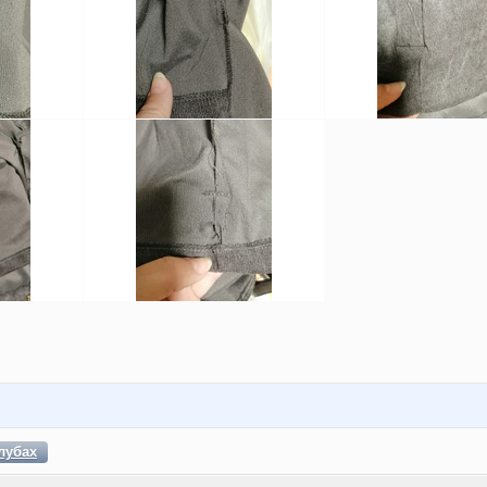
лубах