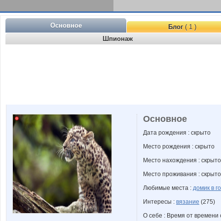
Основное
Блог
( 1 )
Шпионаж
Основное
Дата рождения : скрыто
Место рождения : скрыто
Место нахождения : скрыто
Место проживания : скрыто
Любимые места :
домик в г
Интересы :
вязание
(275)
О себе : Время от времени 