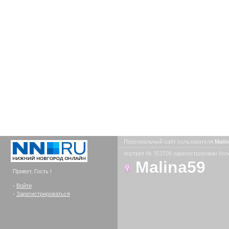
Персональный сайт пользователя
Mali
портрет № 353708 зарегистрирован боле
Malina59
Привет, Гость !
-
Войти
-
Зарегистрироваться