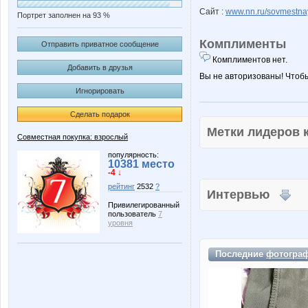
Сайт :
www.nn.ru/sovmestna
Портрет заполнен на 93 %
Комплименты
Отправить приватное сообщение
Комплиментов нет.
Добавить в друзья
Вы не авторизованы! Чтоб
Игнорировать
Сделать подарок
Метки лидеров
Совместная покупка: взрослый
популярность:
10381 место
-4 ↓
рейтинг
2532
?
Интервью
Привилегированный
пользователь
7
уровня
Последние
фотогра