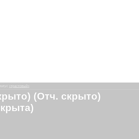
татус
«трастовый»
крыто) (Отч. скрыто)
скрыта)