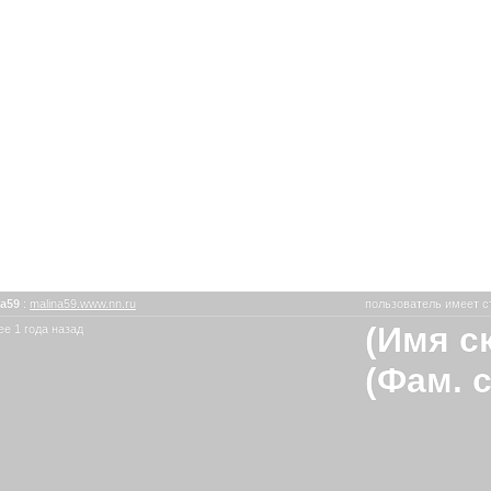
na59
:
malina59.www.nn.ru
пользователь имеет с
(Имя с
е 1 года назад
(Фам. 