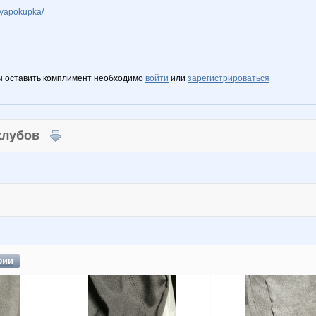
yapokupka/
ы оставить комплимент необходимо
войти
или
зарегистрироваться
 клубов
фии